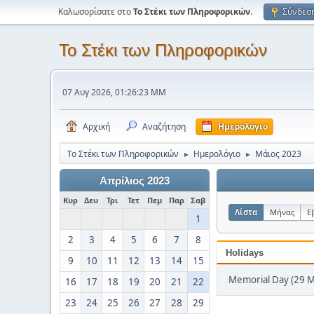
Καλωσορίσατε στο
Το Στέκι των Πληροφορικών
.
Σύνδεσ
Το Στέκι των Πληροφορικών
07 Αυγ 2026, 01:26:23 ΜΜ
Αρχική
Αναζήτηση
Ημερολόγιο
Το Στέκι των Πληροφορικών
Ημερολόγιο
Μάιος 2023
►
►
Απρίλιος 2023
Κυρ
Δευ
Τρι
Τετ
Πεμ
Παρ
Σαβ
Λίστα
Μήνας
Ε
1
2
3
4
5
6
7
8
Holidays
9
10
11
12
13
14
15
Memorial Day (29 
16
17
18
19
20
21
22
23
24
25
26
27
28
29