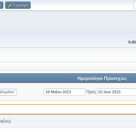
η
Εγγραφή
Ειδή
Ημερολόγιο Προσεχώς
Προς
βδομάδα
Μαΐου)