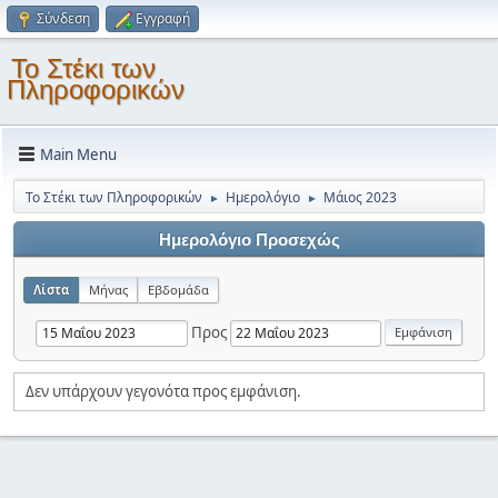
Σύνδεση
Εγγραφή
Το Στέκι των
Πληροφορικών
Main Menu
Το Στέκι των Πληροφορικών
Ημερολόγιο
Μάιος 2023
►
►
Ημερολόγιο Προσεχώς
Λίστα
Μήνας
Εβδομάδα
Προς
Δεν υπάρχουν γεγονότα προς εμφάνιση.