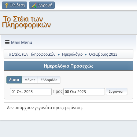
Σύνδεση
Εγγραφή
Το Στέκι των
Πληροφορικών
Main Menu
Το Στέκι των Πληροφορικών
Ημερολόγιο
Οκτώβριος 2023
►
►
Ημερολόγιο Προσεχώς
Λίστα
Μήνας
Εβδομάδα
Προς
Δεν υπάρχουν γεγονότα προς εμφάνιση.