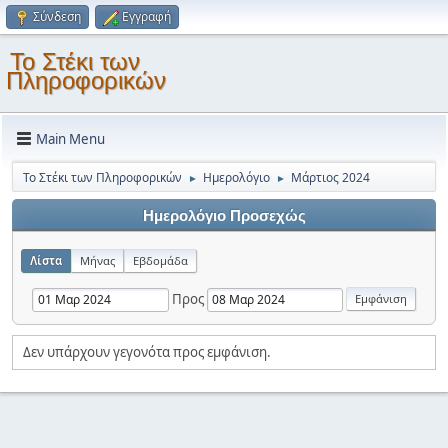
Σύνδεση
Εγγραφή
Το Στέκι των
Πληροφορικών
Main Menu
Το Στέκι των Πληροφορικών
Ημερολόγιο
Μάρτιος 2024
►
►
Ημερολόγιο Προσεχώς
Λίστα
Μήνας
Εβδομάδα
Προς
Δεν υπάρχουν γεγονότα προς εμφάνιση.