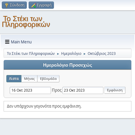
Σύνδεση
Εγγραφή
Το Στέκι των
Πληροφορικών
Main Menu
Το Στέκι των Πληροφορικών
Ημερολόγιο
Οκτώβριος 2023
►
►
Ημερολόγιο Προσεχώς
Λίστα
Μήνας
Εβδομάδα
Προς
Δεν υπάρχουν γεγονότα προς εμφάνιση.