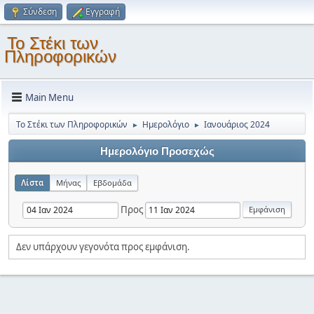
Σύνδεση
Εγγραφή
Το Στέκι των
Πληροφορικών
Main Menu
Το Στέκι των Πληροφορικών
Ημερολόγιο
Ιανουάριος 2024
►
►
Ημερολόγιο Προσεχώς
Λίστα
Μήνας
Εβδομάδα
Προς
Δεν υπάρχουν γεγονότα προς εμφάνιση.