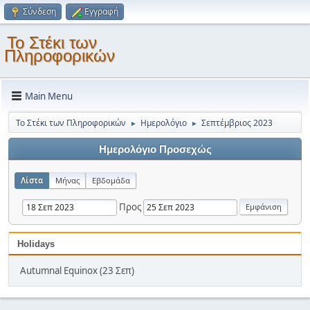
Σύνδεση
Εγγραφή
Το Στέκι των
Πληροφορικών
Main Menu
Το Στέκι των Πληροφορικών
Ημερολόγιο
Σεπτέμβριος 2023
►
►
Ημερολόγιο Προσεχώς
Λίστα
Μήνας
Εβδομάδα
Προς
Holidays
Autumnal Equinox (23 Σεπ)