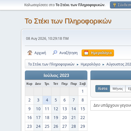
Καλωσορίσατε στο
Το Στέκι των Πληροφορικών
.
Σύνδεσ
Το Στέκι των Πληροφορικών
08 Αυγ 2026, 10:29:18 ΠΜ
Αρχική
Αναζήτηση
Ημερολόγιο
Το Στέκι των Πληροφορικών
Ημερολόγιο
Αύγουστος 20
►
►
Ιούλιος 2023
Κυρ
Δευ
Τρι
Τετ
Πεμ
Παρ
Σαβ
Λίστα
Μήνας
Ε
1
2
3
4
5
6
7
8
Δεν υπάρχουν γεγον
9
10
11
12
13
14
15
16
17
18
19
20
21
22
23
24
25
26
27
28
29