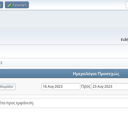
η
Εγγραφή
Ειδή
23
Ημερολόγιο Προσεχώς
Προς
βδομάδα
ότα προς εμφάνιση.