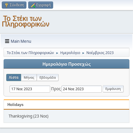
Σύνδεση
Εγγραφή
Το Στέκι των
Πληροφορικών
Main Menu
Το Στέκι των Πληροφορικών
Ημερολόγιο
Νοέμβριος 2023
►
►
Ημερολόγιο Προσεχώς
Λίστα
Μήνας
Εβδομάδα
Προς
Holidays
Thanksgiving (23 Νοε)