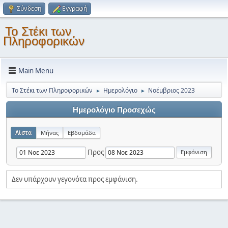
Σύνδεση
Εγγραφή
Το Στέκι των
Πληροφορικών
Main Menu
Το Στέκι των Πληροφορικών
Ημερολόγιο
Νοέμβριος 2023
►
►
Ημερολόγιο Προσεχώς
Λίστα
Μήνας
Εβδομάδα
Προς
Δεν υπάρχουν γεγονότα προς εμφάνιση.