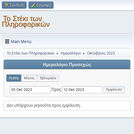
Σύνδεση
Εγγραφή
Το Στέκι των
Πληροφορικών
Main Menu
Το Στέκι των Πληροφορικών
Ημερολόγιο
Οκτώβριος 2023
►
►
Ημερολόγιο Προσεχώς
Λίστα
Μήνας
Εβδομάδα
Προς
Δεν υπάρχουν γεγονότα προς εμφάνιση.