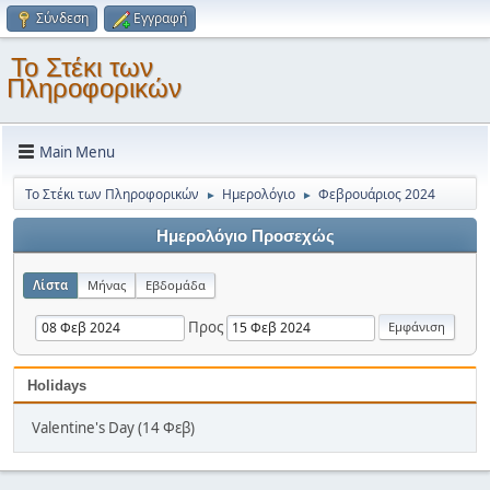
Σύνδεση
Εγγραφή
Το Στέκι των
Πληροφορικών
Main Menu
Το Στέκι των Πληροφορικών
Ημερολόγιο
Φεβρουάριος 2024
►
►
Ημερολόγιο Προσεχώς
Λίστα
Μήνας
Εβδομάδα
Προς
Holidays
Valentine's Day (14 Φεβ)