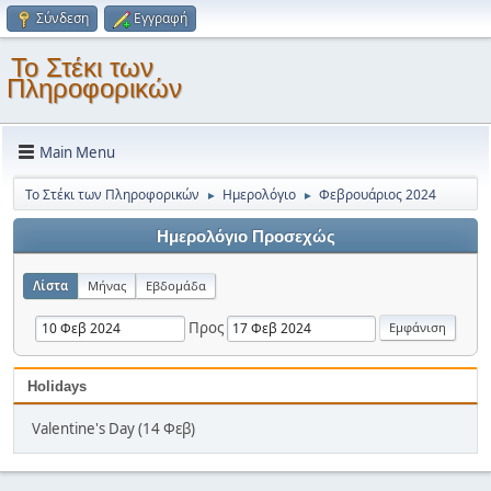
Σύνδεση
Εγγραφή
Το Στέκι των
Πληροφορικών
Main Menu
Το Στέκι των Πληροφορικών
Ημερολόγιο
Φεβρουάριος 2024
►
►
Ημερολόγιο Προσεχώς
Λίστα
Μήνας
Εβδομάδα
Προς
Holidays
Valentine's Day (14 Φεβ)