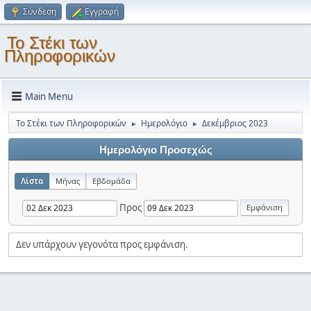
Σύνδεση
Εγγραφή
Το Στέκι των
Πληροφορικών
Main Menu
Το Στέκι των Πληροφορικών
Ημερολόγιο
Δεκέμβριος 2023
►
►
Ημερολόγιο Προσεχώς
Λίστα
Μήνας
Εβδομάδα
Προς
Δεν υπάρχουν γεγονότα προς εμφάνιση.