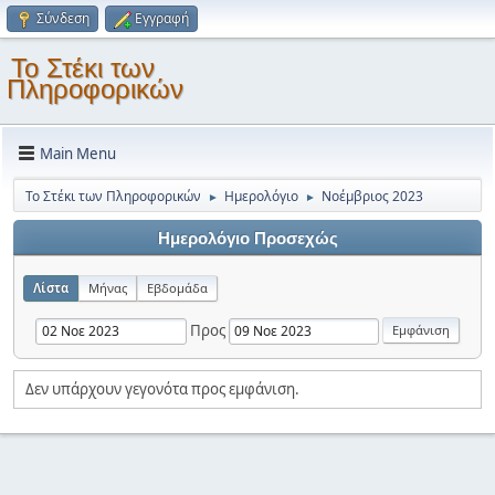
Σύνδεση
Εγγραφή
Το Στέκι των
Πληροφορικών
Main Menu
Το Στέκι των Πληροφορικών
Ημερολόγιο
Νοέμβριος 2023
►
►
Ημερολόγιο Προσεχώς
Λίστα
Μήνας
Εβδομάδα
Προς
Δεν υπάρχουν γεγονότα προς εμφάνιση.