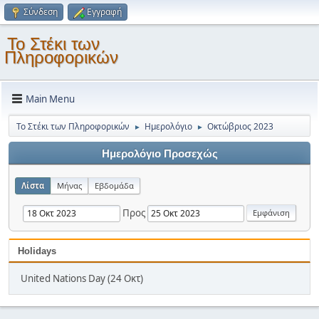
Σύνδεση
Εγγραφή
Το Στέκι των
Πληροφορικών
Main Menu
Το Στέκι των Πληροφορικών
Ημερολόγιο
Οκτώβριος 2023
►
►
Ημερολόγιο Προσεχώς
Λίστα
Μήνας
Εβδομάδα
Προς
Holidays
United Nations Day (24 Οκτ)