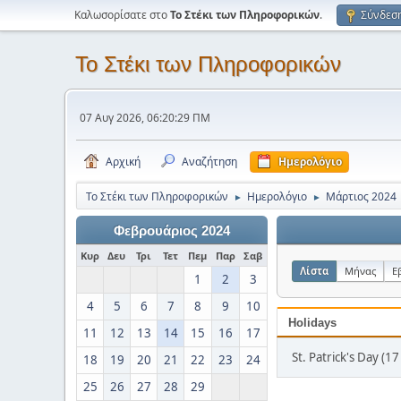
Καλωσορίσατε στο
Το Στέκι των Πληροφορικών
.
Σύνδεσ
Το Στέκι των Πληροφορικών
07 Αυγ 2026, 06:20:29 ΠΜ
Αρχική
Αναζήτηση
Ημερολόγιο
Το Στέκι των Πληροφορικών
Ημερολόγιο
Μάρτιος 2024
►
►
Φεβρουάριος 2024
Κυρ
Δευ
Τρι
Τετ
Πεμ
Παρ
Σαβ
Λίστα
Μήνας
Ε
1
2
3
4
5
6
7
8
9
10
Holidays
11
12
13
14
15
16
17
St. Patrick's Day (1
18
19
20
21
22
23
24
25
26
27
28
29