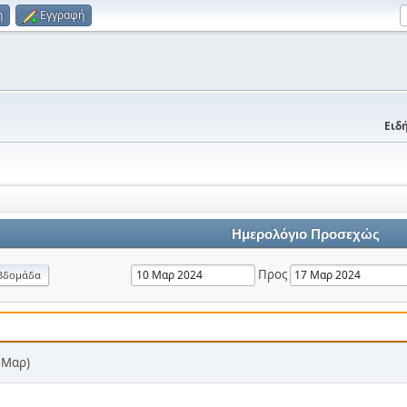
η
Εγγραφή
Ειδή
Ημερολόγιο Προσεχώς
Προς
βδομάδα
7 Μαρ)