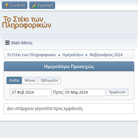
Σύνδεση
Εγγραφή
Το Στέκι των
Πληροφορικών
Main Menu
Το Στέκι των Πληροφορικών
Ημερολόγιο
Φεβρουάριος 2024
►
►
Ημερολόγιο Προσεχώς
Λίστα
Μήνας
Εβδομάδα
Προς
Δεν υπάρχουν γεγονότα προς εμφάνιση.