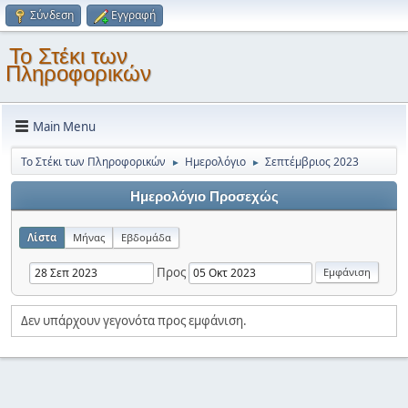
Σύνδεση
Εγγραφή
Το Στέκι των
Πληροφορικών
Main Menu
Το Στέκι των Πληροφορικών
Ημερολόγιο
Σεπτέμβριος 2023
►
►
Ημερολόγιο Προσεχώς
Λίστα
Μήνας
Εβδομάδα
Προς
Δεν υπάρχουν γεγονότα προς εμφάνιση.