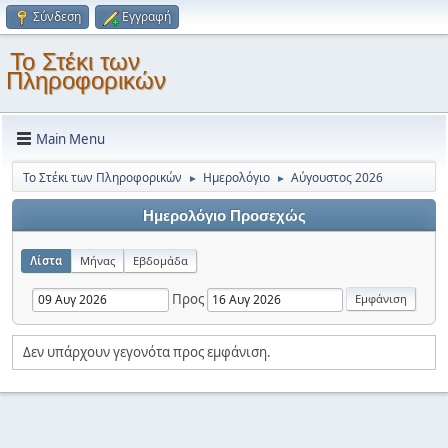
Σύνδεση
Εγγραφή
Το Στέκι των
Πληροφορικών
Main Menu
Το Στέκι των Πληροφορικών
Ημερολόγιο
Αύγουστος 2026
►
►
Ημερολόγιο Προσεχώς
Λίστα
Μήνας
Εβδομάδα
Προς
Δεν υπάρχουν γεγονότα προς εμφάνιση.