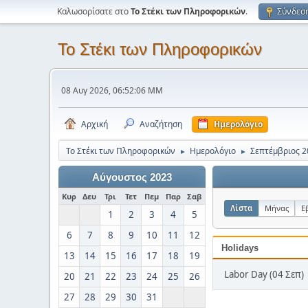
Καλωσορίσατε στο
Το Στέκι των Πληροφορικών
.
Σύνδεσ
Το Στέκι των Πληροφορικών
08 Αυγ 2026, 06:52:06 ΜΜ
Αρχική
Αναζήτηση
Ημερολόγιο
Το Στέκι των Πληροφορικών
Ημερολόγιο
Σεπτέμβριος 2
►
►
Αύγουστος 2023
Κυρ
Δευ
Τρι
Τετ
Πεμ
Παρ
Σαβ
Λίστα
Μήνας
Ε
1
2
3
4
5
6
7
8
9
10
11
12
Holidays
13
14
15
16
17
18
19
Labor Day (04 Σεπ)
20
21
22
23
24
25
26
27
28
29
30
31