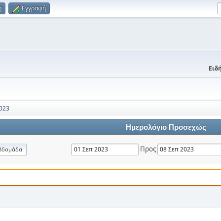
η
Εγγραφή
Ειδή
023
Ημερολόγιο Προσεχώς
Προς
βδομάδα