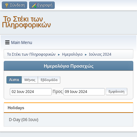
Σύνδεση
Εγγραφή
Το Στέκι των
Πληροφορικών
Main Menu
Το Στέκι των Πληροφορικών
Ημερολόγιο
Ιούνιος 2024
►
►
Ημερολόγιο Προσεχώς
Λίστα
Μήνας
Εβδομάδα
Προς
Holidays
D-Day (06 Ιουν)