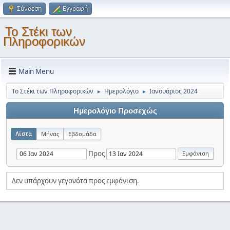
Σύνδεση
Εγγραφή
Το Στέκι των
Πληροφορικών
Main Menu
Το Στέκι των Πληροφορικών
Ημερολόγιο
Ιανουάριος 2024
►
►
Ημερολόγιο Προσεχώς
Λίστα
Μήνας
Εβδομάδα
Προς
Δεν υπάρχουν γεγονότα προς εμφάνιση.