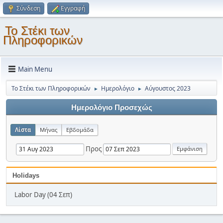
Σύνδεση
Εγγραφή
Το Στέκι των
Πληροφορικών
Main Menu
Το Στέκι των Πληροφορικών
Ημερολόγιο
Αύγουστος 2023
►
►
Ημερολόγιο Προσεχώς
Λίστα
Μήνας
Εβδομάδα
Προς
Holidays
Labor Day (04 Σεπ)