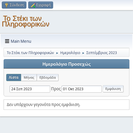
Σύνδεση
Εγγραφή
Το Στέκι των
Πληροφορικών
Main Menu
Το Στέκι των Πληροφορικών
Ημερολόγιο
Σεπτέμβριος 2023
►
►
Ημερολόγιο Προσεχώς
Λίστα
Μήνας
Εβδομάδα
Προς
Δεν υπάρχουν γεγονότα προς εμφάνιση.