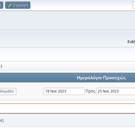
η
Εγγραφή
Ειδή
23
Ημερολόγιο Προσεχώς
Προς
βδομάδα
ε)