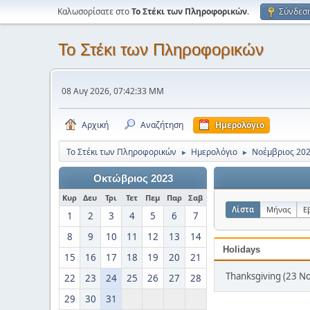
Καλωσορίσατε στο
Το Στέκι των Πληροφορικών
.
Σύνδεσ
Το Στέκι των Πληροφορικών
08 Αυγ 2026, 07:42:33 ΜΜ
Αρχική
Αναζήτηση
Ημερολόγιο
Το Στέκι των Πληροφορικών
Ημερολόγιο
Νοέμβριος 20
►
►
Οκτώβριος 2023
Κυρ
Δευ
Τρι
Τετ
Πεμ
Παρ
Σαβ
Λίστα
Μήνας
Ε
1
2
3
4
5
6
7
8
9
10
11
12
13
14
Holidays
15
16
17
18
19
20
21
Thanksgiving (23 Νο
22
23
24
25
26
27
28
29
30
31