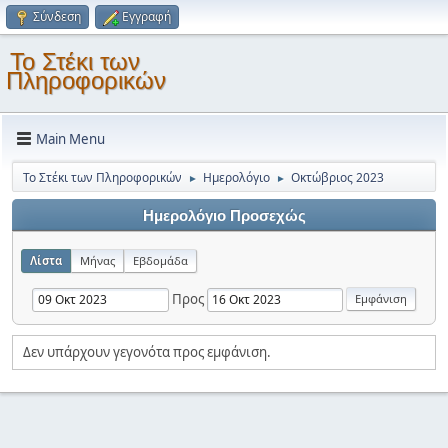
Σύνδεση
Εγγραφή
Το Στέκι των
Πληροφορικών
Main Menu
Το Στέκι των Πληροφορικών
Ημερολόγιο
Οκτώβριος 2023
►
►
Ημερολόγιο Προσεχώς
Λίστα
Μήνας
Εβδομάδα
Προς
Δεν υπάρχουν γεγονότα προς εμφάνιση.