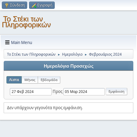
Σύνδεση
Εγγραφή
Το Στέκι των
Πληροφορικών
Main Menu
Το Στέκι των Πληροφορικών
Ημερολόγιο
Φεβρουάριος 2024
►
►
Ημερολόγιο Προσεχώς
Λίστα
Μήνας
Εβδομάδα
Προς
Δεν υπάρχουν γεγονότα προς εμφάνιση.