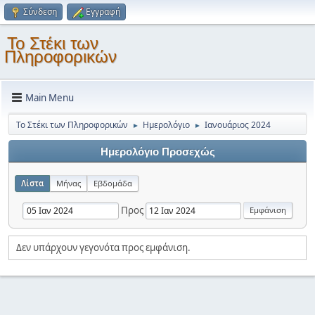
Σύνδεση
Εγγραφή
Το Στέκι των
Πληροφορικών
Main Menu
Το Στέκι των Πληροφορικών
Ημερολόγιο
Ιανουάριος 2024
►
►
Ημερολόγιο Προσεχώς
Λίστα
Μήνας
Εβδομάδα
Προς
Δεν υπάρχουν γεγονότα προς εμφάνιση.