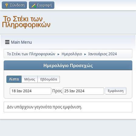
Σύνδεση
Εγγραφή
Το Στέκι των
Πληροφορικών
Main Menu
Το Στέκι των Πληροφορικών
Ημερολόγιο
Ιανουάριος 2024
►
►
Ημερολόγιο Προσεχώς
Λίστα
Μήνας
Εβδομάδα
Προς
Δεν υπάρχουν γεγονότα προς εμφάνιση.