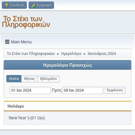
Σύνδεση
Εγγραφή
Το Στέκι των
Πληροφορικών
Main Menu
Το Στέκι των Πληροφορικών
Ημερολόγιο
Ιανουάριος 2024
►
►
Ημερολόγιο Προσεχώς
Λίστα
Μήνας
Εβδομάδα
Προς
Holidays
New Year's (01 Ιαν)