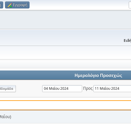
η
Εγγραφή
Ειδή
Ημερολόγιο Προσεχώς
Προς
βδομάδα
Μαΐου)