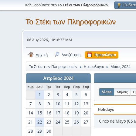
Καλωσορίσατε στο
Το Στέκι των Πληροφορικών
.
Σύνδεσ
Το Στέκι των Πληροφορικών
06 Αυγ 2026, 10:16:33 ΜΜ
Αρχική
Αναζήτηση
Ημερολόγιο
Το Στέκι των Πληροφορικών
Ημερολόγιο
Μάιος 2024
►
►
Απρίλιος 2024
Κυρ
Δευ
Τρι
Τετ
Πεμ
Παρ
Σαβ
Λίστα
Μήνας
Ε
1
2
3
4
5
6
7
8
9
10
11
12
13
Holidays
14
15
16
17
18
19
20
Cinco de Mayo (05 
21
22
23
24
25
26
27
28
29
30