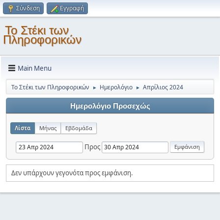
Σύνδεση
Εγγραφή
Το Στέκι των
Πληροφορικών
Main Menu
Το Στέκι των Πληροφορικών
Ημερολόγιο
Απρίλιος 2024
►
►
Ημερολόγιο Προσεχώς
Λίστα
Μήνας
Εβδομάδα
Προς
Δεν υπάρχουν γεγονότα προς εμφάνιση.