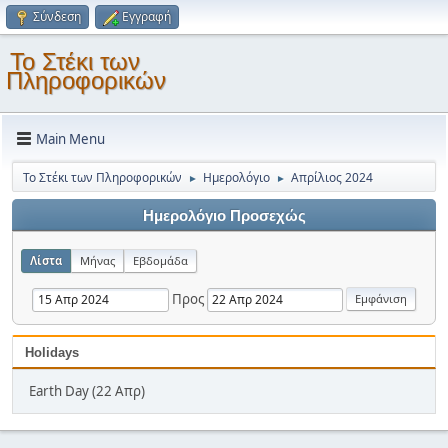
Σύνδεση
Εγγραφή
Το Στέκι των
Πληροφορικών
Main Menu
Το Στέκι των Πληροφορικών
Ημερολόγιο
Απρίλιος 2024
►
►
Ημερολόγιο Προσεχώς
Λίστα
Μήνας
Εβδομάδα
Προς
Holidays
Earth Day (22 Απρ)