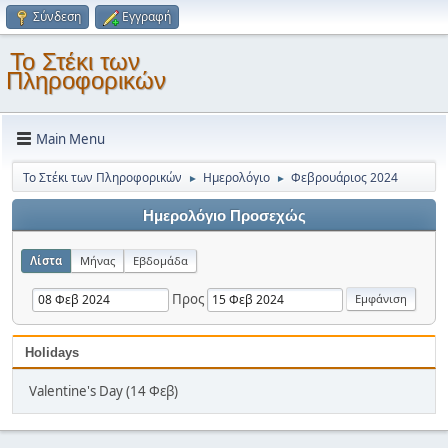
Σύνδεση
Εγγραφή
Το Στέκι των
Πληροφορικών
Main Menu
Το Στέκι των Πληροφορικών
Ημερολόγιο
Φεβρουάριος 2024
►
►
Ημερολόγιο Προσεχώς
Λίστα
Μήνας
Εβδομάδα
Προς
Holidays
Valentine's Day (14 Φεβ)