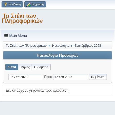
Σύνδεση
Εγγραφή
Το Στέκι των
Πληροφορικών
Main Menu
Το Στέκι των Πληροφορικών
Ημερολόγιο
Σεπτέμβριος 2023
►
►
Ημερολόγιο Προσεχώς
Λίστα
Μήνας
Εβδομάδα
Προς
Δεν υπάρχουν γεγονότα προς εμφάνιση.