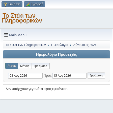
Σύνδεση
Εγγραφή
Το Στέκι των
Πληροφορικών
Main Menu
Το Στέκι των Πληροφορικών
Ημερολόγιο
Αύγουστος 2026
►
►
Ημερολόγιο Προσεχώς
Λίστα
Μήνας
Εβδομάδα
Προς
Δεν υπάρχουν γεγονότα προς εμφάνιση.