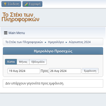
Σύνδεση
Εγγραφή
Το Στέκι των
Πληροφορικών
Main Menu
Το Στέκι των Πληροφορικών
Ημερολόγιο
Αύγουστος 2024
►
►
Ημερολόγιο Προσεχώς
Λίστα
Μήνας
Εβδομάδα
Προς
Δεν υπάρχουν γεγονότα προς εμφάνιση.