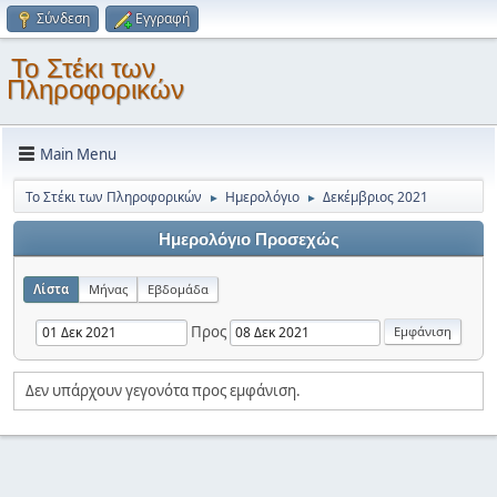
Σύνδεση
Εγγραφή
Το Στέκι των
Πληροφορικών
Main Menu
Το Στέκι των Πληροφορικών
Ημερολόγιο
Δεκέμβριος 2021
►
►
Ημερολόγιο Προσεχώς
Λίστα
Μήνας
Εβδομάδα
Προς
Δεν υπάρχουν γεγονότα προς εμφάνιση.