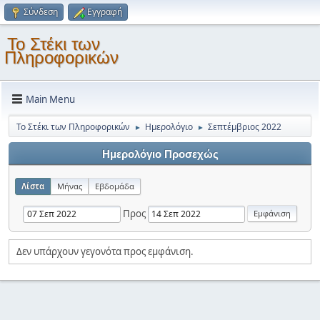
Σύνδεση
Εγγραφή
Το Στέκι των
Πληροφορικών
Main Menu
Το Στέκι των Πληροφορικών
Ημερολόγιο
Σεπτέμβριος 2022
►
►
Ημερολόγιο Προσεχώς
Λίστα
Μήνας
Εβδομάδα
Προς
Δεν υπάρχουν γεγονότα προς εμφάνιση.