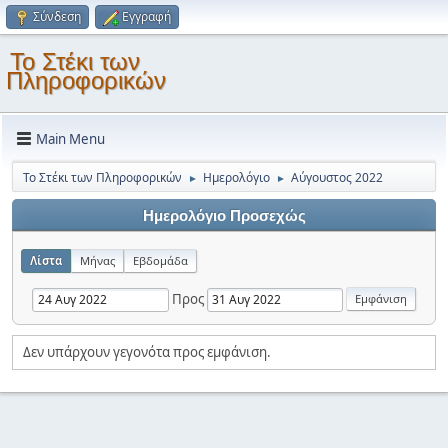
Σύνδεση
Εγγραφή
Το Στέκι των
Πληροφορικών
Main Menu
Το Στέκι των Πληροφορικών
Ημερολόγιο
Αύγουστος 2022
►
►
Ημερολόγιο Προσεχώς
Λίστα
Μήνας
Εβδομάδα
Προς
Δεν υπάρχουν γεγονότα προς εμφάνιση.