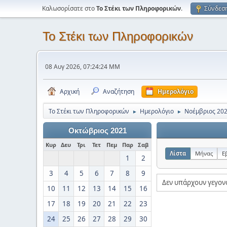
Καλωσορίσατε στο
Το Στέκι των Πληροφορικών
.
Σύνδεσ
Το Στέκι των Πληροφορικών
08 Αυγ 2026, 07:24:24 ΜΜ
Αρχική
Αναζήτηση
Ημερολόγιο
Το Στέκι των Πληροφορικών
Ημερολόγιο
Νοέμβριος 20
►
►
Οκτώβριος 2021
Κυρ
Δευ
Τρι
Τετ
Πεμ
Παρ
Σαβ
Λίστα
Μήνας
Ε
1
2
3
4
5
6
7
8
9
Δεν υπάρχουν γεγον
10
11
12
13
14
15
16
17
18
19
20
21
22
23
24
25
26
27
28
29
30