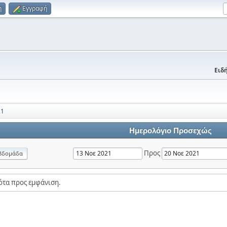
η
Εγγραφή
Ειδή
21
Ημερολόγιο Προσεχώς
Προς
βδομάδα
ότα προς εμφάνιση.