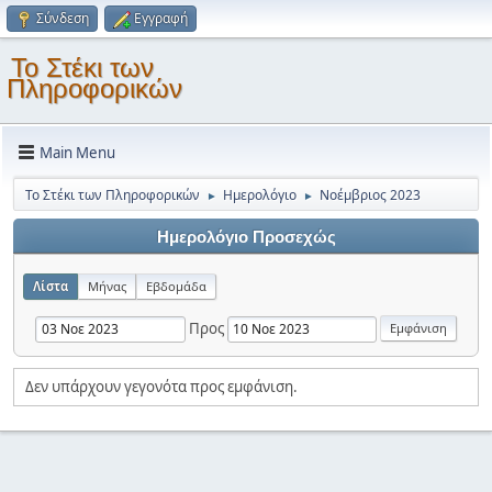
Σύνδεση
Εγγραφή
Το Στέκι των
Πληροφορικών
Main Menu
Το Στέκι των Πληροφορικών
Ημερολόγιο
Νοέμβριος 2023
►
►
Ημερολόγιο Προσεχώς
Λίστα
Μήνας
Εβδομάδα
Προς
Δεν υπάρχουν γεγονότα προς εμφάνιση.