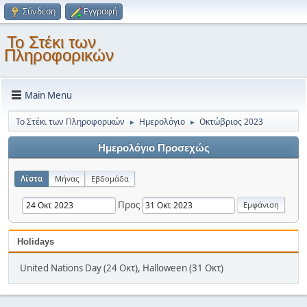
Σύνδεση
Εγγραφή
Το Στέκι των
Πληροφορικών
Main Menu
Το Στέκι των Πληροφορικών
Ημερολόγιο
Οκτώβριος 2023
►
►
Ημερολόγιο Προσεχώς
Λίστα
Μήνας
Εβδομάδα
Προς
Holidays
United Nations Day (24 Οκτ), Halloween (31 Οκτ)