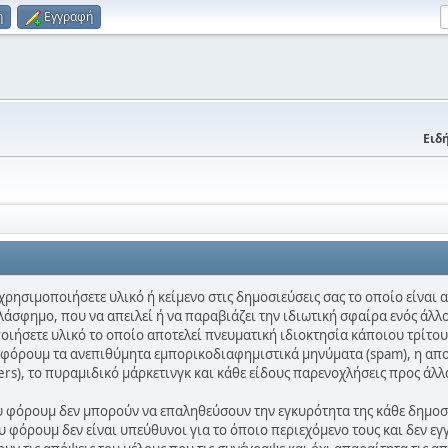
η
Εγγραφή
Ειδή
χρησιμοποιήσετε υλικό ή κείμενο στις δημοσιεύσεις σας το οποίο είναι
λάσφημο, που να απειλεί ή να παραβιάζει την ιδιωτική σφαίρα ενός άλλο
ποιήσετε υλικό το οποίο αποτελεί πνευματική ιδιοκτησία κάποιου τρίτου
ο φόρουμ τα ανεπιθύμητα εμπορικοδιαφημιστικά μηνύματα (spam), η απ
ters), το πυραμιδικό μάρκετινγκ και κάθε είδους παρενοχλήσεις προς άλλ
ου φόρουμ δεν μπορούν να επαληθεύσουν την εγκυρότητα της κάθε δημοσίε
 φόρουμ δεν είναι υπεύθυνοι για το όποιο περιεχόμενο τους και δεν εγ