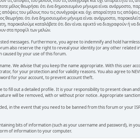
ν τις απόψεις του μέλους που τις συνέγραψε και όχι απαραίτητα τις α
ποτε μέλος θεωρήσει ότι ένα δημοσιευμένο μήνυμα είναι ανάρμοστο, παρ
 απόψεις του μέλους που τις συνέγραψε και όχι απαραίτητα τις απόψεις
ος θεωρήσει ότι ένα δημοσιευμένο μήνυμα είναι ανάρμοστο, παρακαλείτ
ατη, παρακαλούμε καταλάβετε ότι δεν είναι εφικτό να διαγραφούν ή να 
ουν στα προφίλ των μελών.
osted messages. Furthermore, you agree to indemnify and hold harmless t
forum also reserve the right to reveal your identity (or any other related i
on caused by your use of this forum.
ername. We advise that you keep the name appropriate. With this user acc
ator, for your protection and for validity reasons. You also agree to NE
rd for your account, to prevent account theft.
le to fill out a detailed profile. It is your responsibility to present clean
nature will be removed, with or without prior notice. Appropriate sanctio
rded, in the event that you need to be banned from this forum or your ISP 
 containing bits of information (such as your username and password), in y
 form of information to your computer.