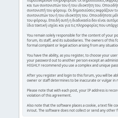
παρατιθέμενων πληροφοριών. Οι δημοσιεύσεις εκφράζου
και των συντονιστών του ή του ιδιοκτήτη του. Οποιοδή
συντονιστή του φόρουμ. Οι δημοσιεύσεις εκφράζουν τις
συντονιστών του ή του ιδιοκτήτη του. Οποιοδήποτε μέλ
του φόρουμ. Επειδή αυτή η διαδικασία δεν είναι αυτόμ
ίδια τακτική ισχύει και για τις πληροφορίες που υπάρχ
You remain solely responsible for the content of your p
forum, its staff, and its subsidiaries. The owners of this 
formal complaint or legal action arising from any situati
You have the ability, as you register, to choose your us
your password out to another person except an administr
HIGHLY recommend you use a complex and unique passwo
After you register and login to this forum, you will be ab
owner or staff determines to be inaccurate or vulgar in 
Please note that with each post, your IP address is reco
violation of this agreement.
Also note that the software places a cookie, a text file
in/out. The software does not collect or send any other