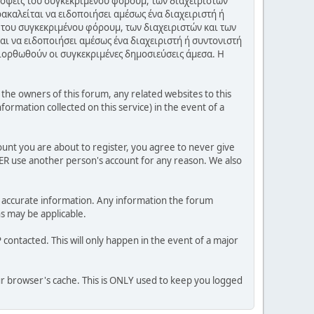
πόψεις του συγκεκριμένου φόρουμ, των διαχειριστών
ακαλείται να ειδοποιήσει αμέσως ένα διαχειριστή ή
 του συγκεκριμένου φόρουμ, των διαχειριστών και των
αι να ειδοποιήσει αμέσως ένα διαχειριστή ή συντονιστή
διορθωθούν οι συγκεκριμένες δημοσιεύσεις άμεσα. Η
he owners of this forum, any related websites to this
nformation collected on this service) in the event of a
ount you are about to register, you agree to never give
VER use another person's account for any reason. We also
 and accurate information. Any information the forum
ns may be applicable.
contacted. This will only happen in the event of a major
our browser's cache. This is ONLY used to keep you logged