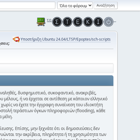
Υποστήριξη Ubuntu 24.04/LTSP/Epoptes/sch-scripts
σεις:
 αναληθές, δυσφημιστικό, συκοφαντικό, ανακριβές,
υ μέλους, ή να έρχεται σε αντίθεση με κάποιον ελληνικό
 χωρίς να έχετε την έγγραφη συναίνεση του ιδιοκτήτη
οστολή τεράστιων όγκων πληροφοριών (flooding), κάθε
α μέλη.
υσης. Επίσης, μην ξεχνάτε ότι οι δημοσιεύσεις δεν
γυώνται την ακρίβεια, πληρότητα ή τη χρησιμότητα των