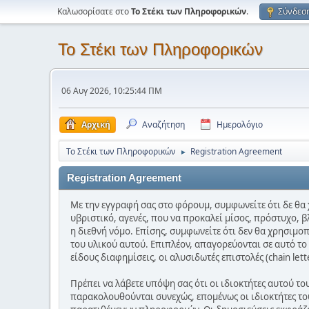
Καλωσορίσατε στο
Το Στέκι των Πληροφορικών
.
Σύνδεσ
Το Στέκι των Πληροφορικών
06 Αυγ 2026, 10:25:44 ΠΜ
Αρχική
Αναζήτηση
Ημερολόγιο
Το Στέκι των Πληροφορικών
Registration Agreement
►
Registration Agreement
Με την εγγραφή σας στο φόρουμ, συμφωνείτε ότι δε θα 
υβριστικό, αγενές, που να προκαλεί μίσος, πρόστυχο, β
η διεθνή νόμο. Επίσης, συμφωνείτε ότι δεν θα χρησιμο
του υλικού αυτού. Επιπλέον, απαγορεύονται σε αυτό τ
είδους διαφημίσεις, οι αλυσιδωτές επιστολές (chain let
Πρέπει να λάβετε υπόψη σας ότι οι ιδιοκτήτες αυτού τ
παρακολουθούνται συνεχώς, επομένως οι ιδιοκτήτες του