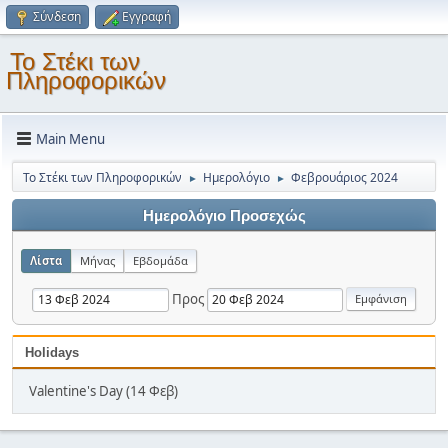
Σύνδεση
Εγγραφή
Το Στέκι των
Πληροφορικών
Main Menu
Το Στέκι των Πληροφορικών
Ημερολόγιο
Φεβρουάριος 2024
►
►
Ημερολόγιο Προσεχώς
Λίστα
Μήνας
Εβδομάδα
Προς
Holidays
Valentine's Day (14 Φεβ)