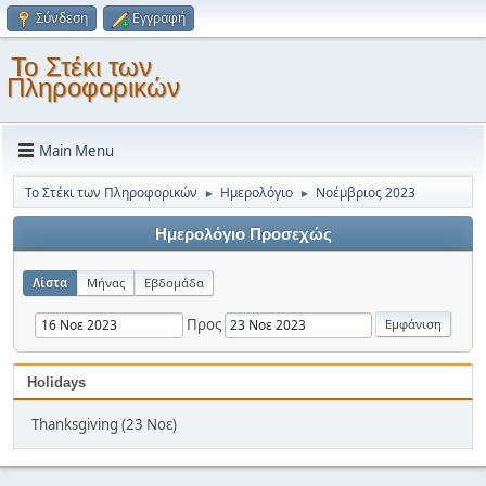
Σύνδεση
Εγγραφή
Το Στέκι των
Πληροφορικών
Main Menu
Το Στέκι των Πληροφορικών
Ημερολόγιο
Νοέμβριος 2023
►
►
Ημερολόγιο Προσεχώς
Λίστα
Μήνας
Εβδομάδα
Προς
Holidays
Thanksgiving (23 Νοε)