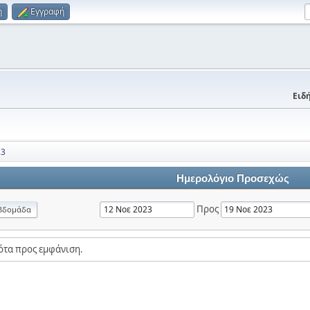
η
Εγγραφή
Ειδή
23
Ημερολόγιο Προσεχώς
Προς
βδομάδα
ότα προς εμφάνιση.