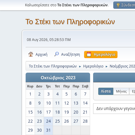
Καλωσορίσατε στο
Το Στέκι των Πληροφορικών
.
Σύνδεσ
Το Στέκι των Πληροφορικών
08 Αυγ 2026, 05:28:53 ΠΜ
Αρχική
Αναζήτηση
Ημερολόγιο
Το Στέκι των Πληροφορικών
Ημερολόγιο
Νοέμβριος 20
►
►
Οκτώβριος 2023
Κυρ
Δευ
Τρι
Τετ
Πεμ
Παρ
Σαβ
Λίστα
Μήνας
Ε
1
2
3
4
5
6
7
8
9
10
11
12
13
14
Δεν υπάρχουν γεγον
15
16
17
18
19
20
21
22
23
24
25
26
27
28
29
30
31