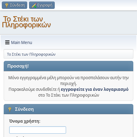
Σύνδεση
Εγγραφή
Το Στέκι των
Πληροφορικών
Main Menu
Το Στέκι των Πληροφορικών
Προσοχή!
Μόνο εγγεγραμμένα μέλη μπορούν να προσπελάσουν αυτήν την
περιοχή.
Παρακαλούμε συνδεθείτε ή
εγγραφείτε για έναν λογαριασμό
στο Το Στέκι των Πληροφορικών
Σύνδεση
Όνομα χρήστη: