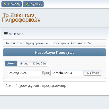
Σύνδεση
Εγγραφή
Το Στέκι των
Πληροφορικών
Main Menu
Το Στέκι των Πληροφορικών
Ημερολόγιο
Απρίλιος 2024
►
►
Ημερολόγιο Προσεχώς
Λίστα
Μήνας
Εβδομάδα
Προς
Δεν υπάρχουν γεγονότα προς εμφάνιση.